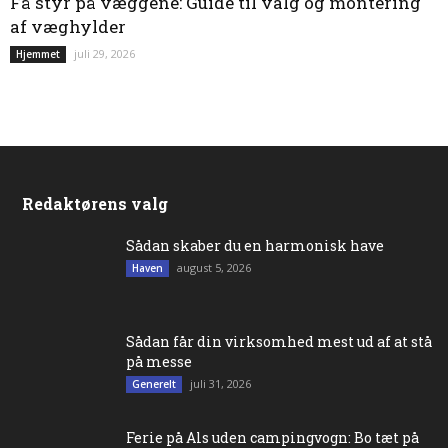
Få styr på væggene: Guide til valg og montering
af væghylder
juli 29, 2026
Hjemmet
Redaktørens valg
Sådan skaber du en harmonisk have
august 5, 2026
Haven
Sådan får din virksomhed mest ud af at stå
på messe
juli 31, 2026
Generelt
Ferie på Als uden campingvogn: Bo tæt på