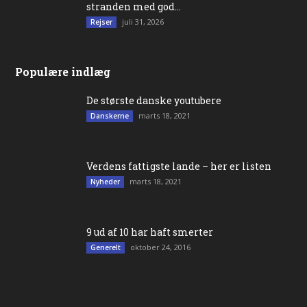
stranden med god...
juli 31, 2026
Rejser
Populære indlæg
De største danske youtubere
marts 18, 2021
Danskerne
Verdens fattigste lande – her er listen
marts 18, 2021
Nyheder
9 ud af 10 har haft smerter
oktober 24, 2016
Generelt