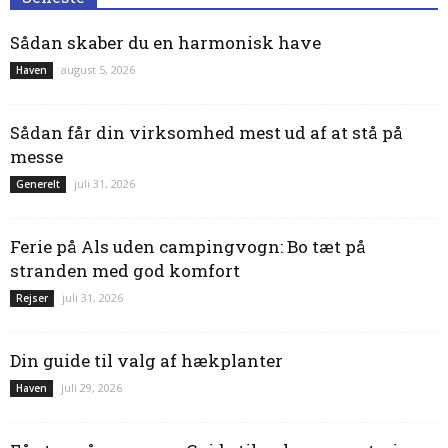
Sådan skaber du en harmonisk have
august 5, 2026
Haven
Sådan får din virksomhed mest ud af at stå på
messe
juli 31, 2026
Generelt
Ferie på Als uden campingvogn: Bo tæt på
stranden med god komfort
juli 31, 2026
Rejser
Din guide til valg af hækplanter
juli 29, 2026
Haven