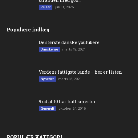
stranden med god...
juli 31, 2026
Rejser
Populære indlæg
De største danske youtubere
marts 18, 2021
Danskerne
Verdens fattigste lande – her er listen
marts 18, 2021
Nyheder
9 ud af 10 har haft smerter
oktober 24, 2016
Generelt
POPULÆR KATEGORI