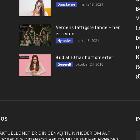
marts 18, 2021
Danskerne
B
V
Verdens fattigste lande – her
L
er listen
D
marts 18, 2021
Nyheder
D
N
9 ud af 10 har haft smerter
oktober 24, 2016
Generelt
R
Ø
 OS
F
AKTUELLE.NET ER DIN GENVEJ TIL NYHEDER OM ALT,
 RØRER SIG INDENFOR HER OG NU. VI SKRIVER NYHEDER