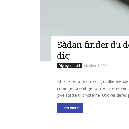
Sådan finder du de
dig
oktober 6, 2024
Dig og din stil
BH’er er et af de mest grundlæggende 
i mange forskellige former, størrelser
give støtte til brysterne. Udover deres 
Læs mere