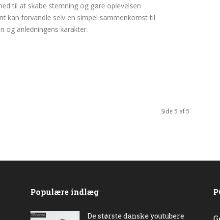
med til at skabe stemning og gøre oplevelsen
pynt kan forvandle selv en simpel sammenkomst til
en og anledningens karakter.
Side 5 af 5
Populære indlæg
P
De største danske youtubere
G