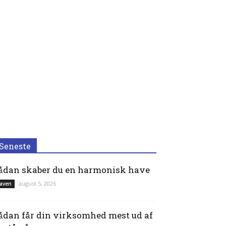
Seneste
ådan skaber du en harmonisk have
august 5, 2026
aven
ådan får din virksomhed mest ud af