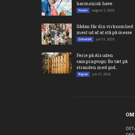
harmonisk have
august 5, 2026
Haven
Sådan får din virksomhed
mest ud af at stå på messe
juli 31, 2026
Generelt
Ferie på Als uden
campingvogn: Bo tæt på
stranden med god...
juli 31, 2026
Rejser
OM
DET
DER