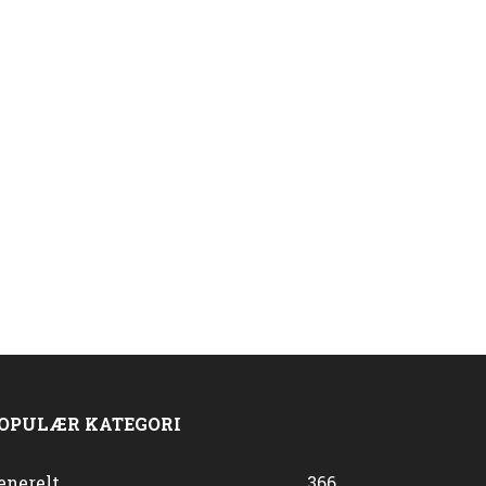
OPULÆR KATEGORI
enerelt
366