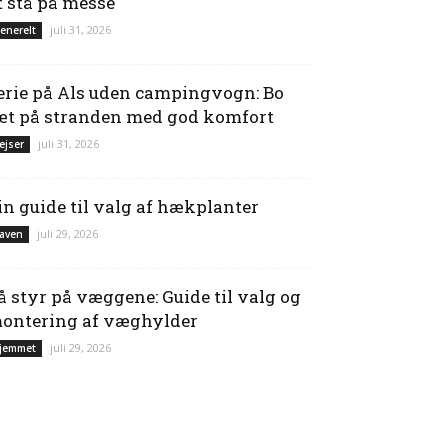
t stå på messe
juli 31, 2026
enerelt
erie på Als uden campingvogn: Bo
æt på stranden med god komfort
juli 31, 2026
ejser
in guide til valg af hækplanter
juli 29, 2026
aven
å styr på væggene: Guide til valg og
ontering af væghylder
juli 29, 2026
jemmet