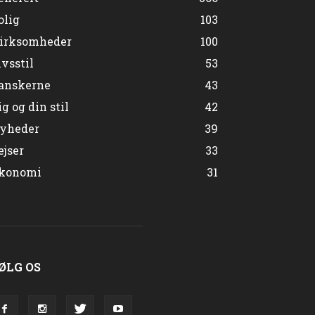
olig
103
irksomheder
100
ivsstil
53
anskerne
43
ig og din stil
42
yheder
39
ejser
33
konomi
31
ØLG OS