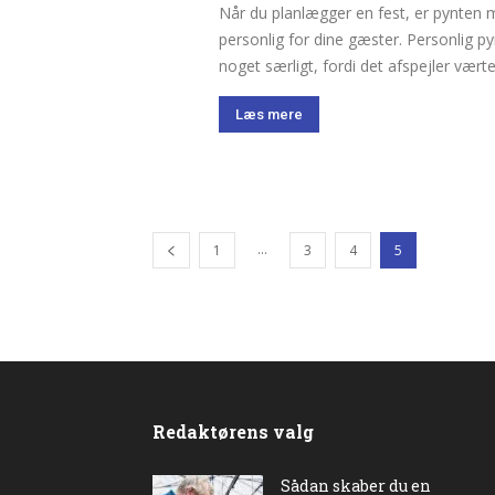
Når du planlægger en fest, er pynten 
personlig for dine gæster. Personlig 
noget særligt, fordi det afspejler vært
Læs mere
...
1
3
4
5
Redaktørens valg
Sådan skaber du en