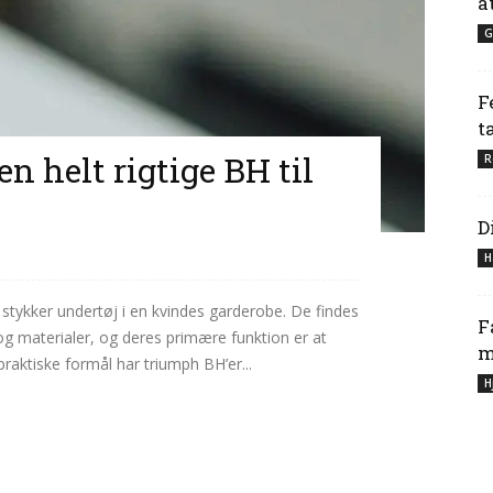
a
G
F
t
n helt rigtige BH til
R
D
H
stykker undertøj i en kvindes garderobe. De findes
F
 og materialer, og deres primære funktion er at
m
praktiske formål har triumph BH’er...
H