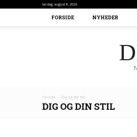
lørdag, august 8, 2026
FORSIDE
NYHEDER
D
Forside
Dig og din stil
DIG OG DIN STIL