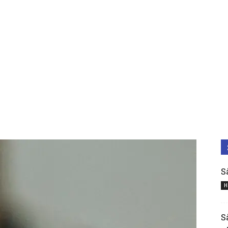
S
H
S