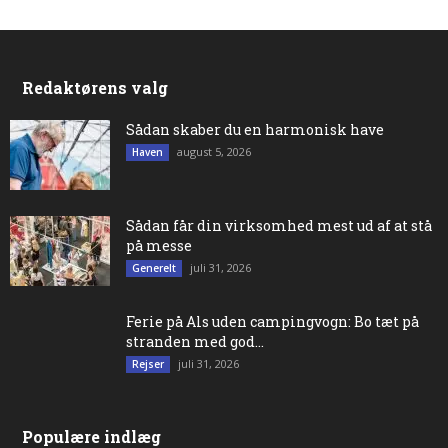
Redaktørens valg
Sådan skaber du en harmonisk have
august 5, 2026
Haven
Sådan får din virksomhed mest ud af at stå
på messe
juli 31, 2026
Generelt
Ferie på Als uden campingvogn: Bo tæt på
stranden med god...
juli 31, 2026
Rejser
Populære indlæg