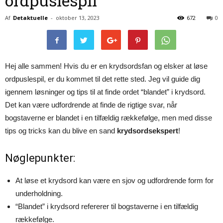
ordpuslespil
Af
Detaktuelle
-
oktober 13, 2023
672
0
Hej alle sammen! Hvis du er en krydsordsfan og elsker at løse
ordpuslespil, er du kommet til det rette sted. Jeg vil guide dig
igennem løsninger og tips til at finde ordet “blandet” i krydsord.
Det kan være udfordrende at finde de rigtige svar, når
bogstaverne er blandet i en tilfældig rækkefølge, men med disse
tips og tricks kan du blive en sand
krydsordsekspert
!
Nøglepunkter:
At løse et krydsord kan være en sjov og udfordrende form for
underholdning.
“Blandet” i krydsord refererer til bogstaverne i en tilfældig
rækkefølge.