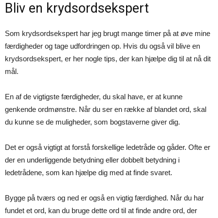
Bliv en krydsordsekspert
Som krydsordsekspert har jeg brugt mange timer på at øve mine
færdigheder og tage udfordringen op. Hvis du også vil blive en
krydsordsekspert, er her nogle tips, der kan hjælpe dig til at nå dit
mål.
En af de vigtigste færdigheder, du skal have, er at kunne
genkende ordmønstre. Når du ser en række af blandet ord, skal
du kunne se de muligheder, som bogstaverne giver dig.
Det er også vigtigt at forstå forskellige ledetråde og gåder. Ofte er
der en underliggende betydning eller dobbelt betydning i
ledetrådene, som kan hjælpe dig med at finde svaret.
Bygge på tværs og ned er også en vigtig færdighed. Når du har
fundet et ord, kan du bruge dette ord til at finde andre ord, der