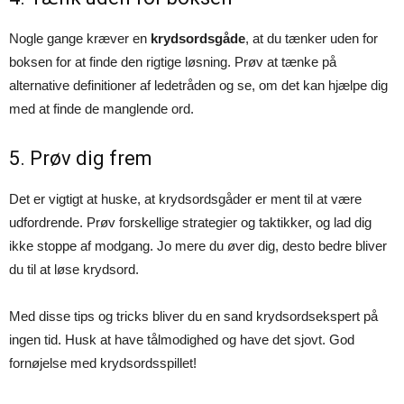
Nogle gange kræver en
krydsordsgåde
, at du tænker uden for
boksen for at finde den rigtige løsning. Prøv at tænke på
alternative definitioner af ledetråden og se, om det kan hjælpe dig
med at finde de manglende ord.
5. Prøv dig frem
Det er vigtigt at huske, at krydsordsgåder er ment til at være
udfordrende. Prøv forskellige strategier og taktikker, og lad dig
ikke stoppe af modgang. Jo mere du øver dig, desto bedre bliver
du til at løse krydsord.
Med disse tips og tricks bliver du en sand krydsordsekspert på
ingen tid. Husk at have tålmodighed og have det sjovt. God
fornøjelse med krydsordsspillet!