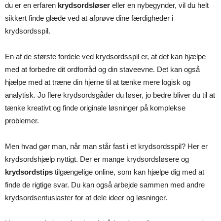
du er en erfaren
krydsordsløser
eller en nybegynder, vil du helt
sikkert finde glæde ved at afprøve dine færdigheder i
krydsordsspil.
En af de største fordele ved krydsordsspil er, at det kan hjælpe
med at forbedre dit ordforråd og din staveevne. Det kan også
hjælpe med at træne din hjerne til at tænke mere logisk og
analytisk. Jo flere krydsordsgåder du løser, jo bedre bliver du til at
tænke kreativt og finde originale løsninger på komplekse
problemer.
Men hvad gør man, når man står fast i et krydsordsspil? Her er
krydsordshjælp nyttigt. Der er mange krydsordsløsere og
krydsordstips
tilgængelige online, som kan hjælpe dig med at
finde de rigtige svar. Du kan også arbejde sammen med andre
krydsordsentusiaster for at dele ideer og løsninger.