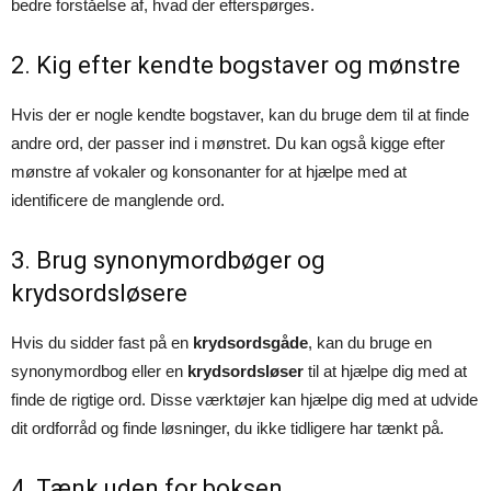
bedre forståelse af, hvad der efterspørges.
2. Kig efter kendte bogstaver og mønstre
Hvis der er nogle kendte bogstaver, kan du bruge dem til at finde
andre ord, der passer ind i mønstret. Du kan også kigge efter
mønstre af vokaler og konsonanter for at hjælpe med at
identificere de manglende ord.
3. Brug synonymordbøger og
krydsordsløsere
Hvis du sidder fast på en
krydsordsgåde
, kan du bruge en
synonymordbog eller en
krydsordsløser
til at hjælpe dig med at
finde de rigtige ord. Disse værktøjer kan hjælpe dig med at udvide
dit ordforråd og finde løsninger, du ikke tidligere har tænkt på.
4. Tænk uden for boksen