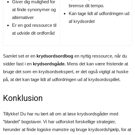
Giver dig mulighed for
bremse dit tempo.
at finde synonymer og
Kan tage lidt af udfordringen ud
alternativer
af krydsordet
Er en god ressource til
at udvide dit ordforråd
Samlet set er en
krydsordsordbog
en nyttig ressource, når du
sidder fast i en
krydsordsgåde.
Mens det kan være fristende at
bruge det som en krydsordsekspert, er det også vigtigt at huske
på, at det kan tage lidt af udfordringen ud af krydsordsspillet.
Konklusion
Tillykke! Du har nu lært alt om at løse krydsordsgåder med
“blandet” bogstaver. Vi har udforsket forskellige strategier,
herunder at finde logiske mønstre og bruge krydsordshjælp, for at