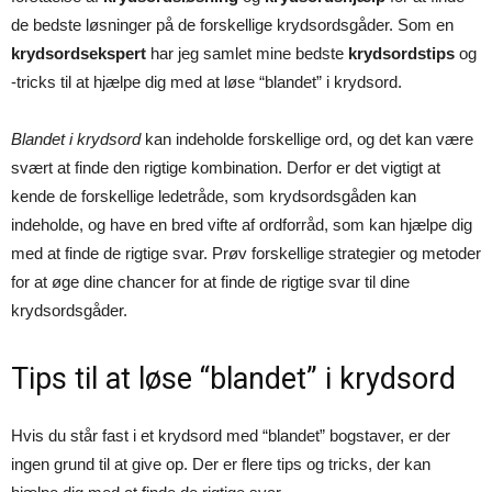
de bedste løsninger på de forskellige krydsordsgåder. Som en
krydsordsekspert
har jeg samlet mine bedste
krydsordstips
og
-tricks til at hjælpe dig med at løse “blandet” i krydsord.
Blandet i krydsord
kan indeholde forskellige ord, og det kan være
svært at finde den rigtige kombination. Derfor er det vigtigt at
kende de forskellige ledetråde, som krydsordsgåden kan
indeholde, og have en bred vifte af ordforråd, som kan hjælpe dig
med at finde de rigtige svar. Prøv forskellige strategier og metoder
for at øge dine chancer for at finde de rigtige svar til dine
krydsordsgåder.
Tips til at løse “blandet” i krydsord
Hvis du står fast i et krydsord med “blandet” bogstaver, er der
ingen grund til at give op. Der er flere tips og tricks, der kan