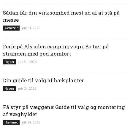
Sådan får din virksomhed mest ud af at stå på
messe
juli 31, 2026
Generelt
Ferie på Als uden campingvogn: Bo tæt på
stranden med god komfort
juli 31, 2026
Rejser
Din guide til valg af hækplanter
juli 29, 2026
Haven
Få styr på væggene: Guide til valg og montering
af væghylder
juli 29, 2026
Hjemmet