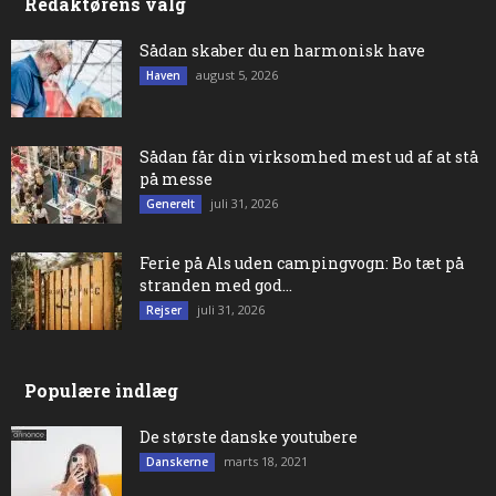
Redaktørens valg
Sådan skaber du en harmonisk have
august 5, 2026
Haven
Sådan får din virksomhed mest ud af at stå
på messe
juli 31, 2026
Generelt
Ferie på Als uden campingvogn: Bo tæt på
stranden med god...
juli 31, 2026
Rejser
Populære indlæg
De største danske youtubere
marts 18, 2021
Danskerne