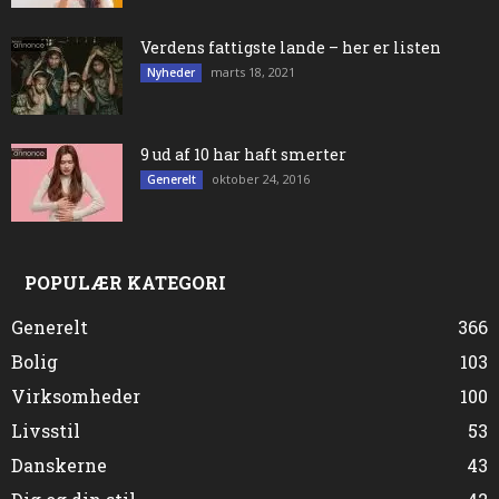
Verdens fattigste lande – her er listen
marts 18, 2021
Nyheder
9 ud af 10 har haft smerter
oktober 24, 2016
Generelt
POPULÆR KATEGORI
Generelt
366
Bolig
103
Virksomheder
100
Livsstil
53
Danskerne
43