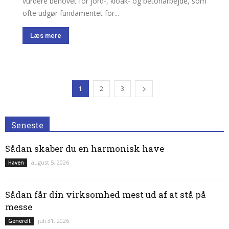
vurdere behovet for jord-, kloak- og betonarbejde, som
ofte udgør fundamentet for...
Læs mere
1
2
3
Seneste
Sådan skaber du en harmonisk have
august 5, 2026
Haven
Sådan får din virksomhed mest ud af at stå på
messe
juli 31, 2026
Generelt