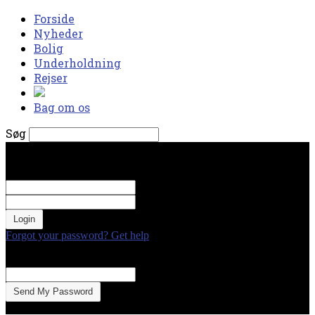
Forside
Nyheder
Bolig
Underholdning
Rejser
Bag om os
Søg
torsdag, august 6, 2026
Log ind
Velkommen! Log ind på din konto
dit brugernavn
Din adgangskode
Forgot your password? Get help
Gendan adgangskode
Gendan din adgangskode
din e-mail
En adgangskode vil blive sendt til din email.