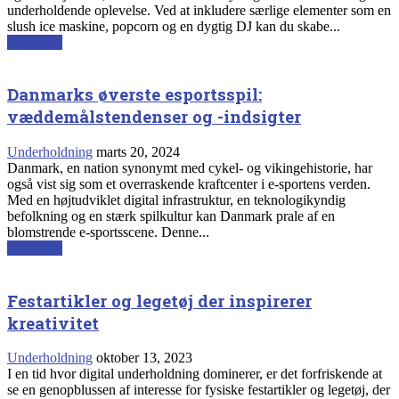
underholdende oplevelse. Ved at inkludere særlige elementer som en
slush ice maskine, popcorn og en dygtig DJ kan du skabe...
Læs mere
Danmarks øverste esportsspil:
væddemålstendenser og -indsigter
Underholdning
marts 20, 2024
Danmark, en nation synonymt med cykel- og vikingehistorie, har
også vist sig som et overraskende kraftcenter i e-sportens verden.
Med en højtudviklet digital infrastruktur, en teknologikyndig
befolkning og en stærk spilkultur kan Danmark prale af en
blomstrende e-sportsscene. Denne...
Læs mere
Festartikler og legetøj der inspirerer
kreativitet
Underholdning
oktober 13, 2023
I en tid hvor digital underholdning dominerer, er det forfriskende at
se en genopblussen af interesse for fysiske festartikler og legetøj, der