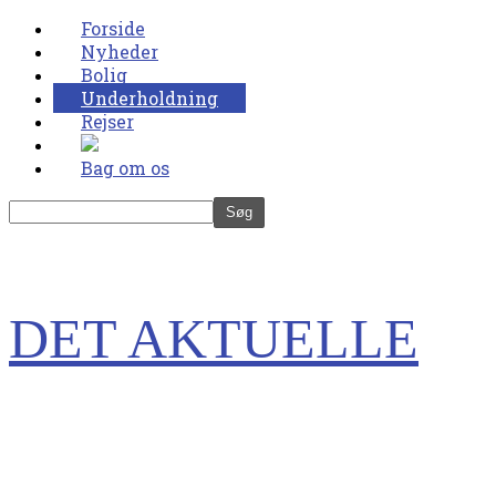
Forside
Nyheder
Bolig
Underholdning
Rejser
Bag om os
DET AKTUELLE