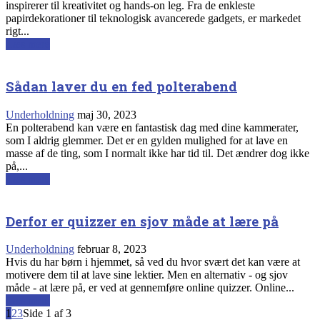
inspirerer til kreativitet og hands-on leg. Fra de enkleste
papirdekorationer til teknologisk avancerede gadgets, er markedet
rigt...
Læs mere
Sådan laver du en fed polterabend
Underholdning
maj 30, 2023
En polterabend kan være en fantastisk dag med dine kammerater,
som I aldrig glemmer. Det er en gylden mulighed for at lave en
masse af de ting, som I normalt ikke har tid til. Det ændrer dog ikke
på,...
Læs mere
Derfor er quizzer en sjov måde at lære på
Underholdning
februar 8, 2023
Hvis du har børn i hjemmet, så ved du hvor svært det kan være at
motivere dem til at lave sine lektier. Men en alternativ - og sjov
måde - at lære på, er ved at gennemføre online quizzer. Online...
Læs mere
1
2
3
Side 1 af 3