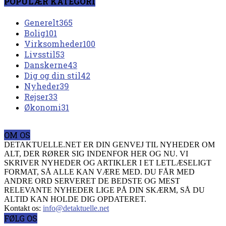
POPULÆR KATEGORI
Generelt
365
Bolig
101
Virksomheder
100
Livsstil
53
Danskerne
43
Dig og din stil
42
Nyheder
39
Rejser
33
Økonomi
31
OM OS
DETAKTUELLE.NET ER DIN GENVEJ TIL NYHEDER OM
ALT, DER RØRER SIG INDENFOR HER OG NU. VI
SKRIVER NYHEDER OG ARTIKLER I ET LETLÆSELIGT
FORMAT, SÅ ALLE KAN VÆRE MED. DU FÅR MED
ANDRE ORD SERVERET DE BEDSTE OG MEST
RELEVANTE NYHEDER LIGE PÅ DIN SKÆRM, SÅ DU
ALTID KAN HOLDE DIG OPDATERET.
Kontakt os:
info@detaktuelle.net
FØLG OS