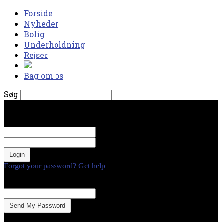
Forside
Nyheder
Bolig
Underholdning
Rejser
Bag om os
Søg
torsdag, august 6, 2026
Log ind
Velkommen! Log ind på din konto
dit brugernavn
Din adgangskode
Forgot your password? Get help
Gendan adgangskode
Gendan din adgangskode
din e-mail
En adgangskode vil blive sendt til din email.