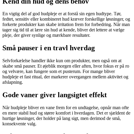
Kend din hud og dens behov
En vigtig del af god hudpleje er at forstå sin egen hudtype. Tør,
fedtet, sensitiv eller kombineret hud kræver forskellige løsninger, og
forkerte produkter kan skabe irritation frem for forbedring. Når man
tager sig tid til at lære sin hud at kende, bliver det lettere at vælge
pleje, der giver synlige og mærkbare resultater.
Små pauser i en travl hverdag
Selvforkælelse handler ikke kun om produkter, men også om at
skabe små pauser. Et øjeblik morgen eller aften, hvor fokus er på ro
og velvære, kan fungere som et pusterum. For mange bliver
hudpleje et fast ritual, der markerer overgangen mellem aktivitet og
afslapning.
Gode vaner giver langsigtet effekt
Når hudpleje bliver en vane frem for en undtagelse, opnår man ofte
en mere stabil hud og større komfort i hverdagen. Det er sjældent de
hurtige løsninger, der holder på lang sigt, men derimod de små,
konsekvente valg.