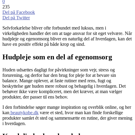
0
235
Del på Facebook
Del på Twitter
Selvforkælelse bliver ofte forbundet med luksus, men i
virkeligheden handler det om at tage ansvar for sit eget velvære. Når
hudpleje og egenomsorg bliver en naturlig del af hverdagen, kan det
have en positiv effekt på både krop og sind.
Hudpleje som en del af egenomsorg
Huden udsættes dagligt for påvirkninger som vejr, stress og
forurening, og derfor har den brug for pleje for at bevare sin
balance. Mange oplever, at faste rutiner med rens, fugt og
beskyttelse gør huden mere robust og behagelig i hverdagen. Det
behøver ikke være kompliceret, men det kræver, at man vælger
produkter, der passer til ens behov.
I den forbindelse søger mange inspiration og overblik online, og her
kan
beautykobe.dk
være et sted, hvor man kan finde forskellige
produkter samlet ét sted og sammensætte en rutine, der giver mening
i hverdagen.