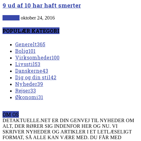
9 ud af 10 har haft smerter
Generelt
oktober 24, 2016
POPULÆR KATEGORI
Generelt
365
Bolig
101
Virksomheder
100
Livsstil
53
Danskerne
43
Dig og din stil
42
Nyheder
39
Rejser
33
Økonomi
31
OM OS
DETAKTUELLE.NET ER DIN GENVEJ TIL NYHEDER OM
ALT, DER RØRER SIG INDENFOR HER OG NU. VI
SKRIVER NYHEDER OG ARTIKLER I ET LETLÆSELIGT
FORMAT, SÅ ALLE KAN VÆRE MED. DU FÅR MED