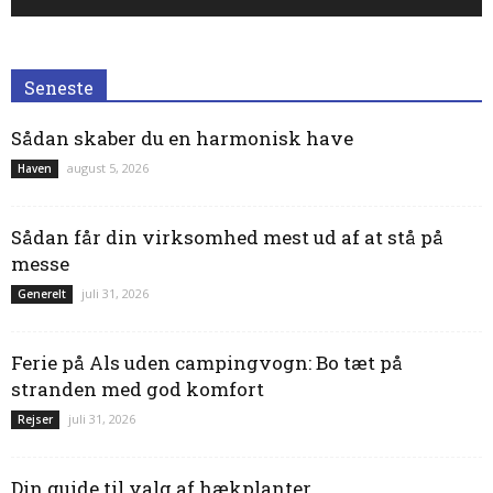
Seneste
Sådan skaber du en harmonisk have
august 5, 2026
Haven
Sådan får din virksomhed mest ud af at stå på
messe
juli 31, 2026
Generelt
Ferie på Als uden campingvogn: Bo tæt på
stranden med god komfort
juli 31, 2026
Rejser
Din guide til valg af hækplanter