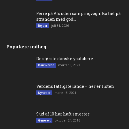
Ferie på Als uden campingvogn: Bo tæt på
stranden med god...
juli 31, 2026
Rejser
Populære indlæg
De største danske youtubere
marts 18, 2021
Danskerne
Verdens fattigste lande – her er listen
marts 18, 2021
Nyheder
9 ud af 10 har haft smerter
oktober 24, 2016
Generelt