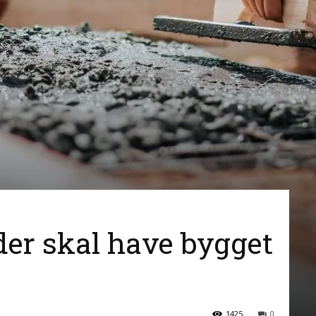
, der skal have bygget
1425
0