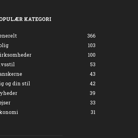
OPULÆR KATEGORI
enerelt
366
olig
103
irksomheder
100
ivsstil
53
anskerne
43
ig og din stil
42
yheder
39
ejser
33
konomi
31