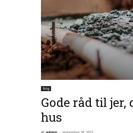
Bolig
Gode råd til jer
hus
Af
admin
-
september 18, 2023