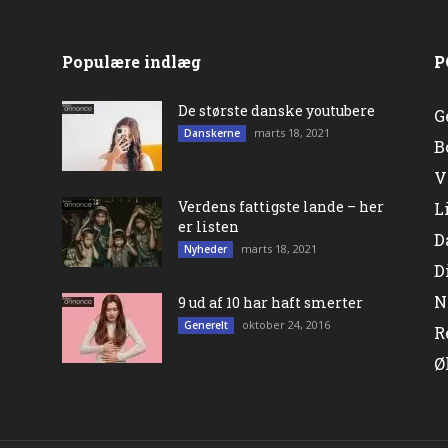
Populære indlæg
P
De største danske youtubere
G
marts 18, 2021
Danskerne
B
V
Verdens fattigste lande – her
L
er listen
D
marts 18, 2021
Nyheder
D
N
9 ud af 10 har haft smerter
oktober 24, 2016
Generelt
R
Ø