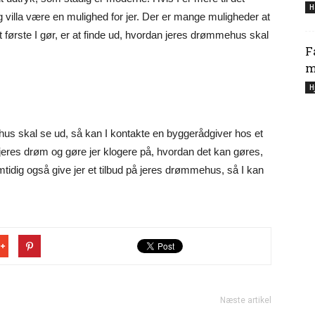
H
g villa være en mulighed for jer. Der er mange muligheder at
t første I gør, er at finde ud, hvordan jeres drømmehus skal
F
m
H
us skal se ud, så kan I kontakte en byggerådgiver hos et
jeres drøm og gøre jer klogere på, hvordan det kan gøres,
mtidig også give jer et tilbud på jeres drømmehus, så I kan
Næste artikel