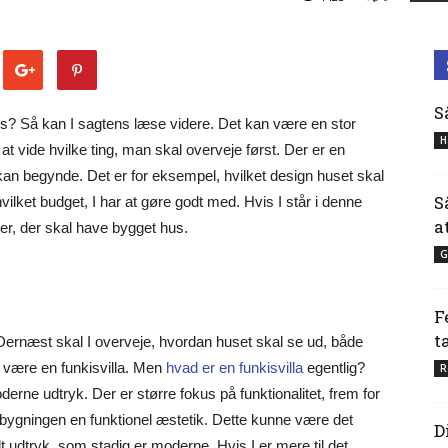
S
s? Så kan I sagtens læse videre. Det kan være en stor
H
t at vide hvilke ting, man skal overveje først. Der er en
 kan begynde. Det er for eksempel, hvilket design huset skal
S
hvilket budget, I har at gøre godt med. Hvis I står i denne
a
jer, der skal have bygget hus.
G
F
t
Dernæst skal I overveje, hvordan huset skal se ud, både
 være en funkisvilla. Men
hvad er en funkisvilla
egentlig?
R
erne udtryk. Der er større fokus på funktionalitet, frem for
bygningen en funktionel æstetik. Dette kunne være det
D
t udtryk, som stadig er moderne. Hvis I er mere til det