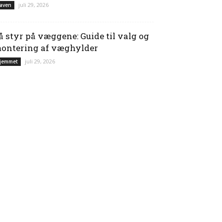
juli 29, 2026
aven
å styr på væggene: Guide til valg og
ontering af væghylder
juli 29, 2026
jemmet