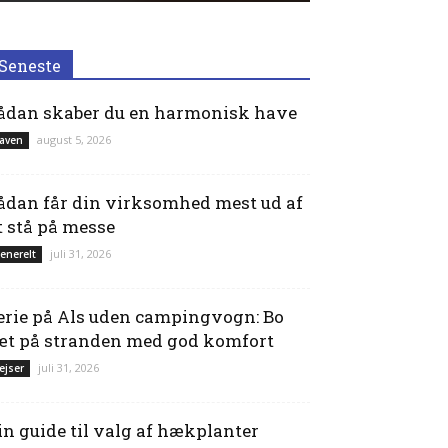
Seneste
ådan skaber du en harmonisk have
august 5, 2026
aven
ådan får din virksomhed mest ud af
t stå på messe
juli 31, 2026
enerelt
erie på Als uden campingvogn: Bo
æt på stranden med god komfort
juli 31, 2026
ejser
in guide til valg af hækplanter