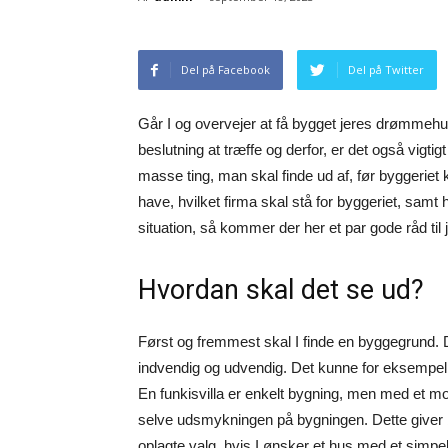
Del på Facebook
Del på Twitter
Går I og overvejer at få bygget jeres drømmehu
beslutning at træffe og derfor, er det også vigtig
masse ting, man skal finde ud af, før byggeriet
have, hvilket firma skal stå for byggeriet, samt 
situation, så kommer der her et par gode råd til 
Hvordan skal det se ud?
Først og fremmest skal I finde en byggegrund. 
indvendig og udvendig. Det kunne for eksempel
En funkisvilla er enkelt bygning, men med et mod
selve udsmykningen på bygningen. Dette giver 
oplagte valg, hvis I ønsker et hus med et simpel