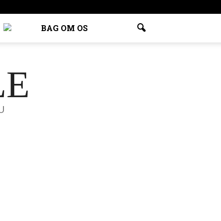
BAG OM OS
LE
U