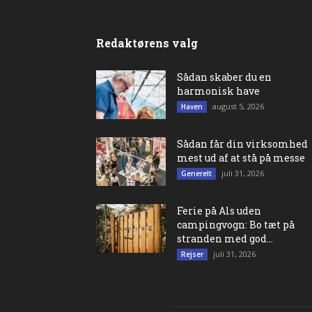
Redaktørens valg
Sådan skaber du en
harmonisk have
august 5, 2026
Haven
Sådan får din virksomhed
mest ud af at stå på messe
juli 31, 2026
Generelt
Ferie på Als uden
campingvogn: Bo tæt på
stranden med god...
juli 31, 2026
Rejser