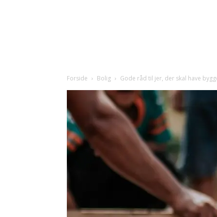
Forside
Bolig
Gode råd til jer, der skal have bygg