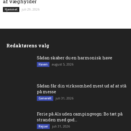
af væghylder
juli 29, 2026
Hjemmet
Redaktørens valg
Sådan skaber du en harmonisk have
august 5, 2026
Haven
Sådan får din virksomhed mest ud af at stå
på messe
juli 31, 2026
Generelt
Ferie på Als uden campingvogn: Bo tæt på
stranden med god...
juli 31, 2026
Rejser