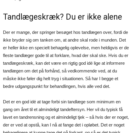
Tandlægeskræk? Du er ikke alene
Der er mange, der springer besøget hos tandlægen over, fordi de
ikke bryder sig om tanken om, at andre skal rode i munden. Det
er heller ikke en specielt behagelig oplevelse, men heldigvis er de
fleste tandlæger gode til at forklare, hvad der skal ske. Hvis du er
tandlægeskræk, kan det være en rigtig god idé lige at informere
tandlægen om det på forhånd, så vedkommende ved, at du
måske ikke føler dig helt tryg i situationen. Så har I begge et
bedre udgangspunkt for behandlingen, hvis alle ved det.
Det er en god idé at tage forbi sin tandlæge som minimum en
gang om året til et almindeligt tandeftersyn. Her vil du typisk få
lavet en tandrensning og et almindeligt tjek – så hvis der er noget,
der er ved at opstå, kan I nå at fange det i opløbet. Det er noget
behageligere at kunne tage det på forkant, og så er det typisk