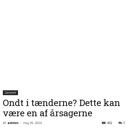
Generelt
Ondt i tænderne? Dette kan
være en af årsagerne
Af
admin
-
maj 29, 2024
432
0