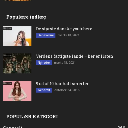
Populære indlæg
De største danske youtubere
marts 18, 2021
Danskerne
Verdens fattigste lande – her er listen
marts 18, 2021
Nyheder
9 ud af 10 har haft smerter
oktober 24, 2016
Generelt
POPULÆR KATEGORI
Generelt
366