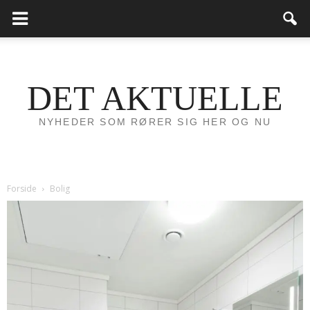
DET AKTUELLE
NYHEDER SOM RØRER SIG HER OG NU
Forside
Bolig