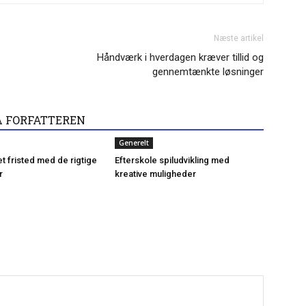
Næste artikel
Håndværk i hverdagen kræver tillid og
gennemtænkte løsninger
A FORFATTEREN
Generelt
t fristed med de rigtige
Efterskole spiludvikling med
r
kreative muligheder