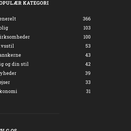
OPULÆR KATEGORI
enerelt
366
olig
103
irksomheder
100
ivsstil
53
anskerne
43
ig og din stil
42
yheder
39
ejser
33
konomi
31
ØLG OS