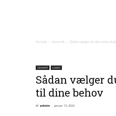
Forside
Generelt
Sådan vælger du den rette elcyk
Generelt
Livsstil
Sådan vælger du
til dine behov
Af
admin
-
januar 15, 2026