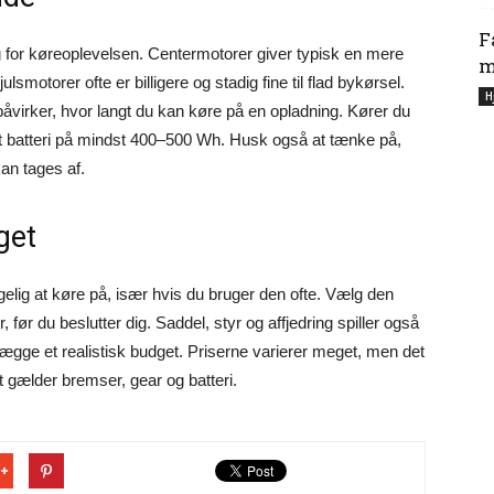
F
g for køreoplevelsen. Centermotorer giver typisk en mere
m
motorer ofte er billigere og stadig fine til flad bykørsel.
H
påvirker, hvor langt du kan køre på en opladning. Kører du
 et batteri på mindst 400–500 Wh. Husk også at tænke på,
kan tages af.
get
gelig at køre på, især hvis du bruger den ofte. Vælg den
, før du beslutter dig. Saddel, styr og affjedring spiller også
tlægge et realistisk budget. Priserne varierer meget, men det
et gælder bremser, gear og batteri.