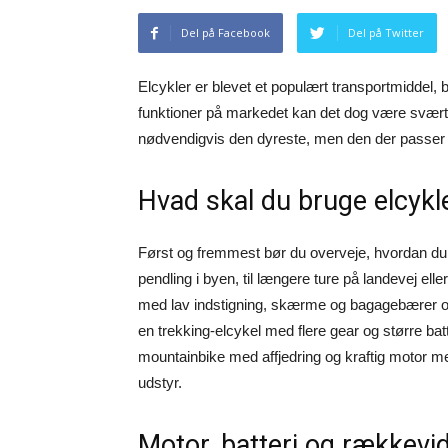
Del på Facebook
Del på Twitter
Elcykler er blevet et populært transportmiddel, 
funktioner på markedet kan det dog være svært 
nødvendigvis den dyreste, men den der passer til
Hvad skal du bruge elcykle
Først og fremmest bør du overveje, hvordan du 
pendling i byen, til længere ture på landevej elle
med lav indstigning, skærme og bagagebærer oft
en trekking-elcykel med flere gear og større batt
mountainbike med affjedring og kraftig motor me
udstyr.
Motor, batteri og rækkevi