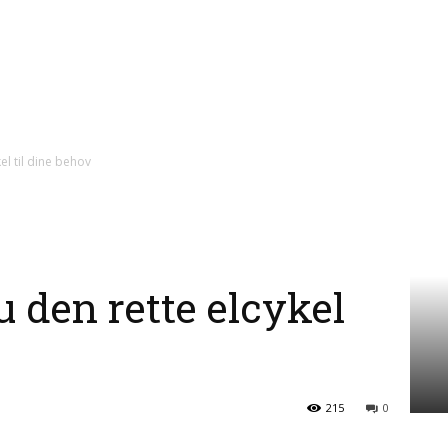
el til dine behov
 den rette elcykel
215
0