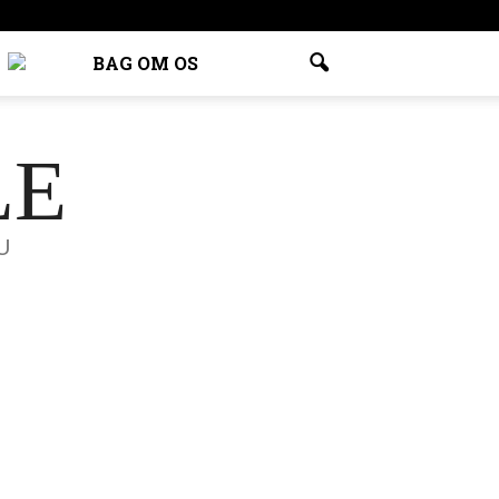
BAG OM OS
LE
U