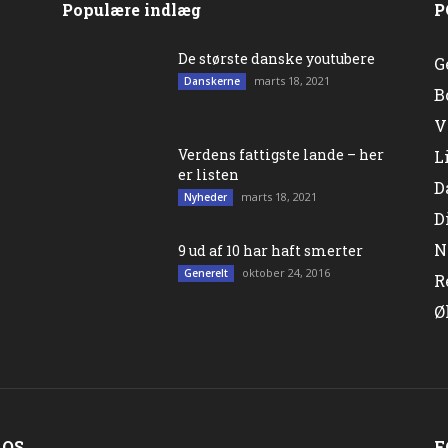
Populære indlæg
P
De største danske youtubere
G
marts 18, 2021
Danskerne
B
V
Verdens fattigste lande – her
L
er listen
D
marts 18, 2021
Nyheder
D
N
9 ud af 10 har haft smerter
oktober 24, 2016
Generelt
R
Ø
 OS
F