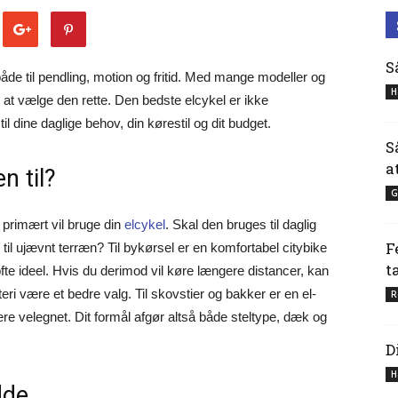
S
både til pendling, motion og fritid. Med mange modeller og
H
at vælge den rette. Den bedste elcykel er ikke
 dine daglige behov, din kørestil og dit budget.
S
a
n til?
G
primært vil bruge din
elcykel
. Skal den bruges til daglig
F
r til ujævnt terræn? Til bykørsel er en komfortabel citybike
t
e ideel. Hvis du derimod vil køre længere distancer, kan
eri være et bedre valg. Til skovstier og bakker er en el-
R
re velegnet. Dit formål afgør altså både steltype, dæk og
D
H
dde