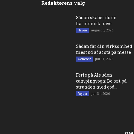
Redaktørens valg
Sådan skaber du en
harmonisk have
august 5, 2026
Haven
Sådan får din virksomhed
mest ud af at stå på messe
juli 31, 2026
Generelt
Ferie på Als uden
campingvogn: Bo tæt på
stranden med god...
juli 31, 2026
Rejser
OM