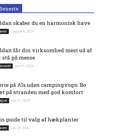
Seneste
ådan skaber du en harmonisk have
august 5, 2026
aven
ådan får din virksomhed mest ud af
t stå på messe
juli 31, 2026
enerelt
erie på Als uden campingvogn: Bo
æt på stranden med god komfort
juli 31, 2026
ejser
in guide til valg af hækplanter
juli 29, 2026
aven