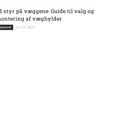
å styr på væggene: Guide til valg og
ontering af væghylder
juli 29, 2026
jemmet