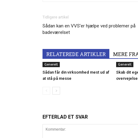
Tidligere artikel
Sådan kan en VVS’er hjælpe ved problemer på
badeværelset
RELATEREDE ARTIKLER
MERE FR
Generelt
Generelt
Sådan får din virksomhed mest ud af
Skab dit ege
at stå på messe
overvejelse
EFTERLAD ET SVAR