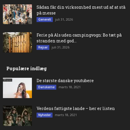
Sådan får din virksomhed mest ud af at stå
på messe
juli 31, 2026
Generelt
Ferie på Als uden campingvogn: Bo tæt på
stranden med god...
juli 31, 2026
Rejser
Populære indlæg
De største danske youtubere
marts 18, 2021
Danskerne
Verdens fattigste lande – her er listen
marts 18, 2021
Nyheder