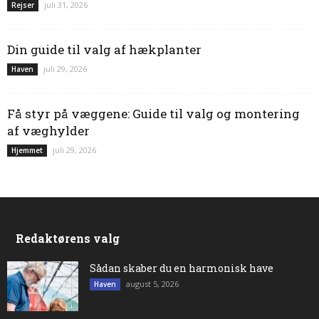
juli 31, 2026
Rejser
Din guide til valg af hækplanter
juli 29, 2026
Haven
Få styr på væggene: Guide til valg og montering
af væghylder
juli 29, 2026
Hjemmet
Redaktørens valg
Sådan skaber du en harmonisk have
august 5, 2026
Haven