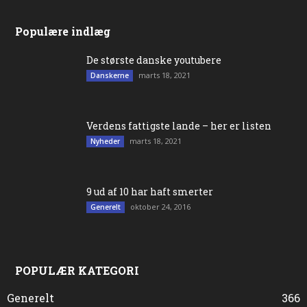
Populære indlæg
De største danske youtubere
marts 18, 2021
Danskerne
Verdens fattigste lande – her er listen
marts 18, 2021
Nyheder
9 ud af 10 har haft smerter
oktober 24, 2016
Generelt
POPULÆR KATEGORI
Generelt
366