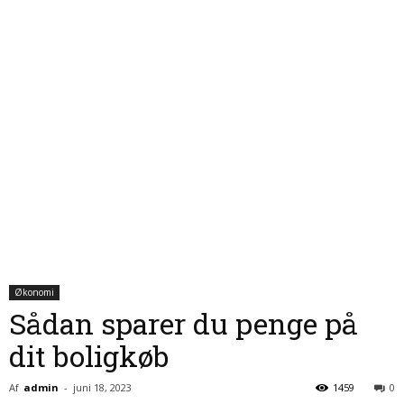
Økonomi
Sådan sparer du penge på
dit boligkøb
Af
admin
-
juni 18, 2023
1459
0