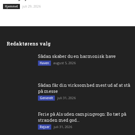
juli 29, 2026
Hjemmet
Redaktørens valg
Sådan skaber du en harmonisk have
august 5, 2026
Haven
Sådan får din virksomhed mest ud af at stå
på messe
juli 31, 2026
Generelt
Ferie på Als uden campingvogn: Bo tæt på
stranden med god...
juli 31, 2026
Rejser