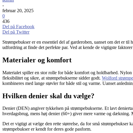
-
februar 20, 2025
0
436
Del på Facebook
Del på Twitter
Strømpebukser er en essentiel del af garderoben, uanset om det er til 
udfordring at finde det perfekte par. Ved at kende de vigtigste faktor
Materialer og komfort
Materialet spiller en stor rolle for både komfort og holdbarhed. Nylon er
fleksibilitet og sikre, at strømpebukserne sidder godt.
Wolford strømp
kombineres med lange støvler for både stil og varme. Uanset anledning
Hvilken denier skal du vælge?
Denier (DEN) angiver tykkelsen på strømpebukserne. Et lavt deniertal 
hverdagsbrug, mens høj denier (60+) giver mere varme og dækning. M
Det er vigtigt at vælge den rette størrelse, da for små strømpebukse
strømpebukser er kendt for deres gode pasform.