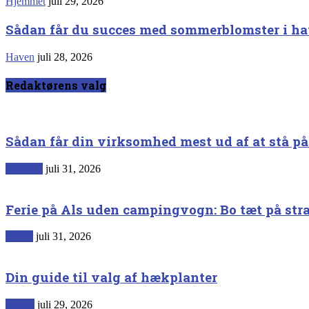
Hjemmet
juli 29, 2026
Sådan får du succes med sommerblomster i h
Haven
juli 28, 2026
Redaktørens valg
Sådan får din virksomhed mest ud af at stå p
Generelt
juli 31, 2026
Ferie på Als uden campingvogn: Bo tæt på str
Rejser
juli 31, 2026
Din guide til valg af hækplanter
Haven
juli 29, 2026