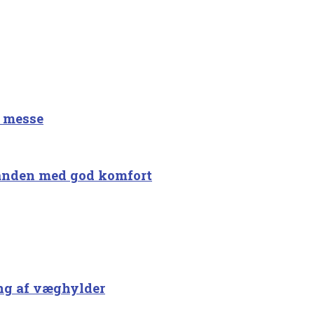
å messe
randen med god komfort
ing af væghylder