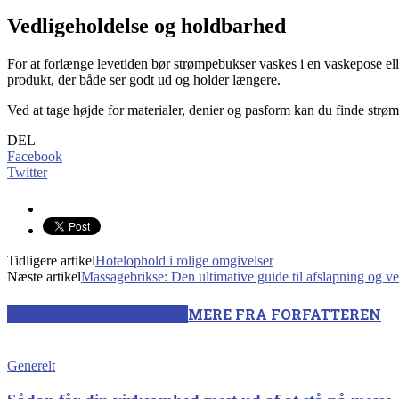
Vedligeholdelse og holdbarhed
For at forlænge levetiden bør strømpebukser vaskes i en vaskepose elle
produkt, der både ser godt ud og holder længere.
Ved at tage højde for materialer, denier og pasform kan du finde strøm
DEL
Facebook
Twitter
Tidligere artikel
Hotelophold i rolige omgivelser
Næste artikel
Massagebrikse: Den ultimative guide til afslapning og v
RELATEREDE ARTIKLER
MERE FRA FORFATTEREN
Generelt