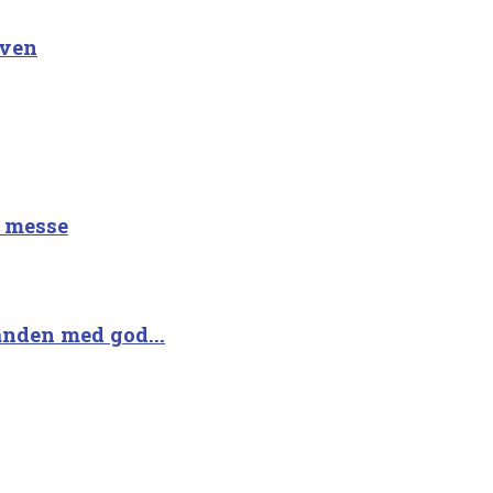
aven
å messe
anden med god...