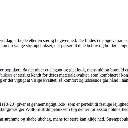
hverdag, arbejde eller en særlig begivenhed. De findes i mange varianter,
er kan du vælge strømpebukser, der passer til dine behov og holder længe
 populært, da det giver et elegant og glat look, mens uld og bomuld er ide
ebukser
er særligt kendt for deres materialekvalitet, som kombinerer k
 er det vigtigt at vælge kvalitet, så komfort og udseende går hånd i hå
(10-20) giver et gennemsigtigt look, som er perfekt til festlige lejlig
ange vælger Wolford strømpebukser i høj denier for ekstra holdbarhe
r kan stramme og skabe ubehag, mens for store kan glide ned. Strømpebuk