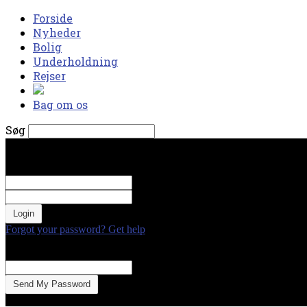
Forside
Nyheder
Bolig
Underholdning
Rejser
Bag om os
Søg
torsdag, august 6, 2026
Log ind
Velkommen! Log ind på din konto
dit brugernavn
Din adgangskode
Forgot your password? Get help
Gendan adgangskode
Gendan din adgangskode
din e-mail
En adgangskode vil blive sendt til din email.