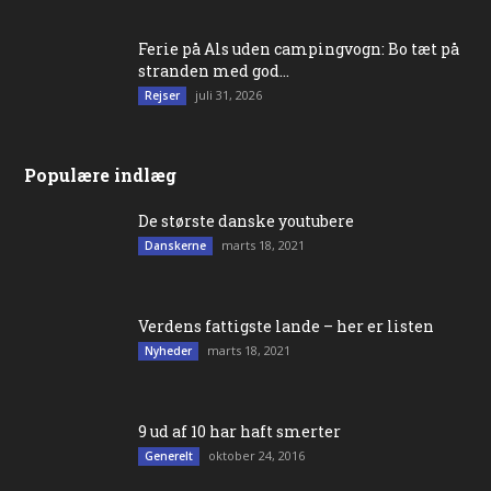
Ferie på Als uden campingvogn: Bo tæt på
stranden med god...
juli 31, 2026
Rejser
Populære indlæg
De største danske youtubere
marts 18, 2021
Danskerne
Verdens fattigste lande – her er listen
marts 18, 2021
Nyheder
9 ud af 10 har haft smerter
oktober 24, 2016
Generelt