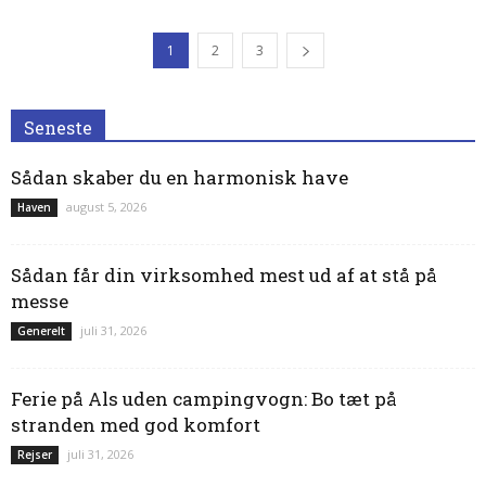
1
2
3
Seneste
Sådan skaber du en harmonisk have
august 5, 2026
Haven
Sådan får din virksomhed mest ud af at stå på
messe
juli 31, 2026
Generelt
Ferie på Als uden campingvogn: Bo tæt på
stranden med god komfort
juli 31, 2026
Rejser