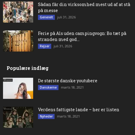
Sådan får din virksomhed mest ud af at stå
på messe
juli 31, 2026
Generelt
Ferie på Als uden campingvogn: Bo tæt på
stranden med god...
juli 31, 2026
Rejser
Populære indlæg
De største danske youtubere
marts 18, 2021
Danskerne
Verdens fattigste lande – her er listen
marts 18, 2021
Nyheder