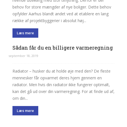
rivende udvikling med stor tilflytning. Derfor er der
behov for store mængder af nye boliger. Dette behov
opfylder Aarhus blandt andet ved at etablere en lang
række af projektbyggerier i absolut høj...
Læs mere
Sådan får du en billigere varmeregning
september 18, 2019
Radiator – husker du at holde øje med den? De fleste
mennesker får opvarmet deres hjem gennem en
radiator. Men hvis din radiator ikke fungerer optimalt,
kan det gå ud over din varmeregning. For at finde ud af,
om din...
Læs mere