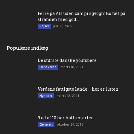
Ferie på Als uden campingvogn: Bo tæt på
stranden med god...
juli 31, 2026
Rejser
Populære indlæg
De største danske youtubere
marts 18, 2021
Danskerne
Verdens fattigste lande – her er listen
marts 18, 2021
Nyheder
9 ud af 10 har haft smerter
oktober 24, 2016
Generelt