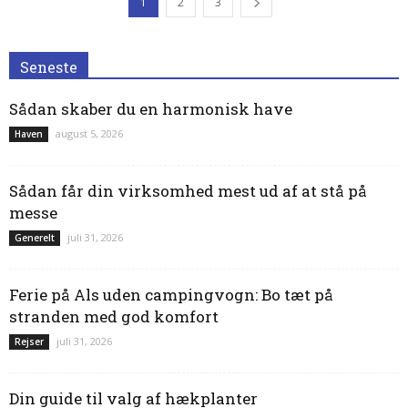
1
2
3
Seneste
Sådan skaber du en harmonisk have
august 5, 2026
Haven
Sådan får din virksomhed mest ud af at stå på
messe
juli 31, 2026
Generelt
Ferie på Als uden campingvogn: Bo tæt på
stranden med god komfort
juli 31, 2026
Rejser
Din guide til valg af hækplanter