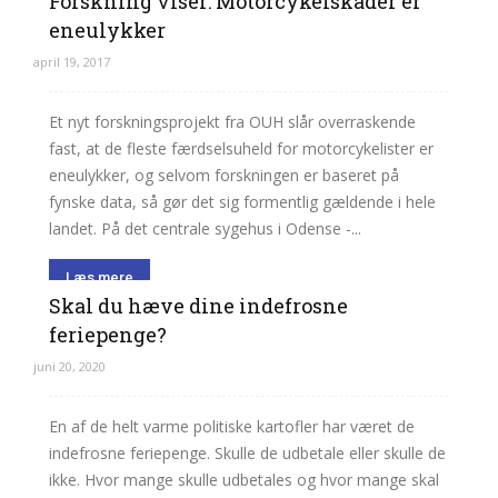
Forskning viser: Motorcykelskader er
eneulykker
april 19, 2017
Et nyt forskningsprojekt fra OUH slår overraskende
fast, at de fleste færdselsuheld for motorcykelister er
eneulykker, og selvom forskningen er baseret på
fynske data, så gør det sig formentlig gældende i hele
landet. På det centrale sygehus i Odense -...
Læs mere
Skal du hæve dine indefrosne
feriepenge?
juni 20, 2020
En af de helt varme politiske kartofler har været de
indefrosne feriepenge. Skulle de udbetale eller skulle de
ikke. Hvor mange skulle udbetales og hvor mange skal