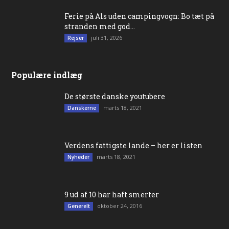
Ferie på Als uden campingvogn: Bo tæt på
stranden med god...
juli 31, 2026
Rejser
Populære indlæg
De største danske youtubere
marts 18, 2021
Danskerne
Verdens fattigste lande – her er listen
marts 18, 2021
Nyheder
9 ud af 10 har haft smerter
oktober 24, 2016
Generelt