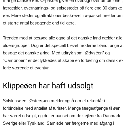
mange danske øer. Ø-passet giver en oversigt over attraktioner,
færgetider, overnatnings- og spisesteder på flere end 30 danske
øer. Flere steder og attraktioner beskrevet i ø-passet melder om
et større antal besøgende end tidligere.
Trenden med at besøge alle egne af det ganske land gælder alle
aldersgrupper. Dog er det specielt blevet moderne blandt unge at
besøge det danske ørige. Med udtryk som ”Ødyséen” og
”Camønoen” er det lykkedes at skabe en fortælling om dansk ø-
ferie værende et eventyr.
Klippeøen har haft udsolgt
Solskinsøen i Østersøen melder også om et rekordår i
forbindelse med antallet af turister. Mange færgeafgange til øen
har været udsolgt, og det er uanset om de sejlede fra Danmark,
Sverige eller Tyskland. Samlede har færgerne med afgang i