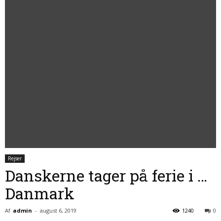
Rejser
Danskerne tager på ferie i …
Danmark
Af
admin
-
august 6, 2019
1240
0