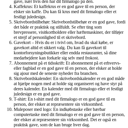
gave, især hvis den har dit firmalogo på den.
Kaffekrus: Et kaffekrus er en god gave til en person, der
elsker sin kaffe. Du kan få krus med dit firmalogo eller et
festligt juledesign.
Skrivebordstilbehør: Skrivebordstilbehør er en god gave, fordi
det både er praktisk og stilfuldt. Se efter ting som
brevpressere, visitkortholdere eller hæftemaskiner, der tilføjer
et strejf af personlighed til et skrivebord.
Gavekort – Hvis du er i tvivl om, hvad du skal købe, er
gavekort altid et sikkert valg. Du kan få gavekort til
kontorforsyningsbutikker eller endda restauranter, så dine
medarbejdere kan forkæle sig selv med frokost.
Abonnement på et tidsskrift: Et abonnement på et erhvervs-
eller fagblad er en god gave til en person, der elsker at holde
sig ajour med de seneste nyheder fra branchen.
Skrivebordskalender: En skrivebordskalender er en god måde
at hjælpe nogen med at holde sig organiseret og have styr på
deres kalender. En kalender med dit firmalogo eller et festligt
juledesign er en god gave.
T-shirt: En t-shirt med dit firmalogo er en god gave til en
person, der elsker at repræsentere sin virksomhed.
Muleposer med logo: En indkøbstaske eller bærbar
computertaske med dit firmalogo er en god gave til en person,
der elsker at repræsentere sin virksomhed. Det er også en
praktisk gave, som de kan bruge hver dag.