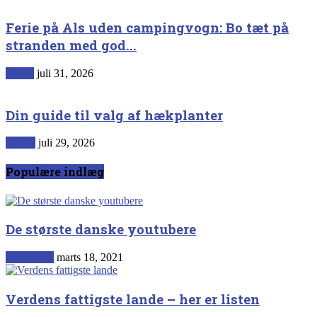
Ferie på Als uden campingvogn: Bo tæt på
stranden med god...
Rejser
juli 31, 2026
Din guide til valg af hækplanter
Haven
juli 29, 2026
Populære indlæg
De største danske youtubere
Danskerne
marts 18, 2021
Verdens fattigste lande – her er listen