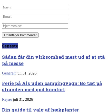
Seneste
Sådan får din virksomhed mest ud af at stå
på messe
Generelt
juli 31, 2026
Ferie på Als uden campingvogn: Bo tæt på
stranden med god komfort
Rejser
juli 31, 2026
Din guide til valg af hækplanter