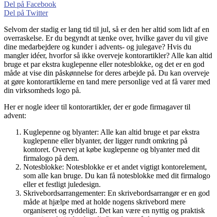
Del på Facebook
Del på Twitter
Selvom der stadig er lang tid til jul, så er den her altid som lidt af en
overraskelse. Er du begyndt at tænke over, hvilke gaver du vil give
dine medarbejdere og kunder i advents- og julegave? Hvis du
mangler idéer, hvorfor så ikke overveje kontorartikler? Alle kan altid
bruge et par ekstra kuglepenne eller notesblokke, og det er en god
måde at vise din påskønnelse for deres arbejde på. Du kan overveje
at gøre kontorartiklerne en tand mere personlige ved at få varer med
din virksomheds logo på.
Her er nogle ideer til kontorartikler, der er gode firmagaver til
advent:
Kuglepenne og blyanter: Alle kan altid bruge et par ekstra
kuglepenne eller blyanter, der ligger rundt omkring på
kontoret. Overvej at købe kuglepenne og blyanter med dit
firmalogo på dem.
Notesblokke: Notesblokke er et andet vigtigt kontorelement,
som alle kan bruge. Du kan få notesblokke med dit firmalogo
eller et festligt juledesign.
Skrivebordsarrangementer: En skrivebordsarrangør er en god
måde at hjælpe med at holde nogens skrivebord mere
organiseret og ryddeligt. Det kan være en nyttig og praktisk