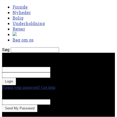
Forside
Nyheder
Bolig
Underholdning
Rejser
Bag om os
Søg
torsdag, august 6, 2026
Log ind
Velkommen! Log ind på din konto
dit brugernavn
Din adgangskode
Forgot your password? Get help
Gendan adgangskode
Gendan din adgangskode
din e-mail
En adgangskode vil blive sendt til din email.