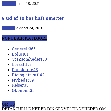
Nyheder
marts 18, 2021
9 ud af 10 har haft smerter
Generelt
oktober 24, 2016
POPULÆR KATEGORI
Generelt
365
Bolig
101
Virksomheder
100
Livsstil
53
Danskerne
43
Dig og din stil
42
Nyheder
39
Rejser
33
Økonomi
31
OM OS
DETAKTUELLE.NET ER DIN GENVEJ TIL NYHEDER OM