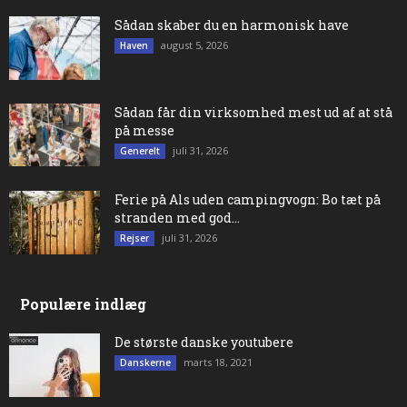
Sådan skaber du en harmonisk have
august 5, 2026
Haven
Sådan får din virksomhed mest ud af at stå
på messe
juli 31, 2026
Generelt
Ferie på Als uden campingvogn: Bo tæt på
stranden med god...
juli 31, 2026
Rejser
Populære indlæg
De største danske youtubere
marts 18, 2021
Danskerne