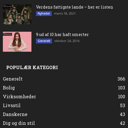
Verdens fattigste lande – her er listen
marts 18, 2021
Nyheder
9 ud af 10 har haft smerter
oktober 24, 2016
Generelt
POPULÆR KATEGORI
Generelt
366
Bolig
103
Virksomheder
100
Livsstil
53
Danskerne
43
Dig og din stil
42