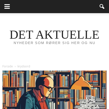
DET AKTUELLE
NYHEDER SOM RØRER SIG HER OG NU
Forside
krydsord