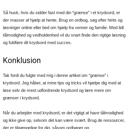
Så husk, hvis du sidder fast med din “grænse” i et krydsord, er
der masser af hjælp at hente. Brug en ordbog, søg efter hints og
løsninger online eller bed om hjælp fra venner og familie. Med lidt
tålmodighed og vedholdenhed vil du snart finde den rigtige løsning
og fuldføre dit krydsord med succes.
Konklusion
Tak fordi du fulgte med mig i denne artikel om “grænse” i
krydsord. Jeg håber, at mine tips og tricks vil hjælpe dig med at
løse selv de mest udfordrende krydsord og lære mere om
grænser i krydsord.
Når du arbejder med krydsord, er det vigtigt at have tålmodighed
og ikke give op, selvom det kan være svært. Brug de ressourcer,
der er tilgængelige for dig, såsom ordbøger og