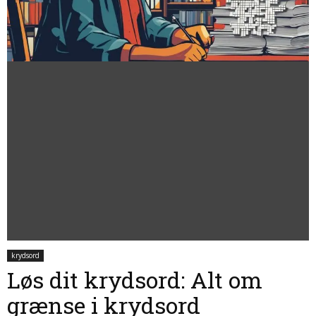
krydsord
Løs dit krydsord: Alt om
grænse i krydsord