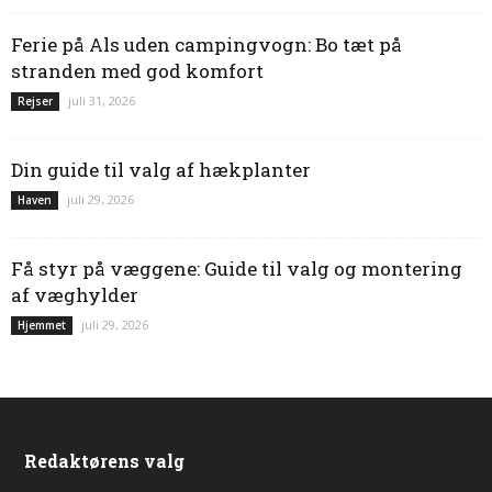
Ferie på Als uden campingvogn: Bo tæt på
stranden med god komfort
juli 31, 2026
Rejser
Din guide til valg af hækplanter
juli 29, 2026
Haven
Få styr på væggene: Guide til valg og montering
af væghylder
juli 29, 2026
Hjemmet
Redaktørens valg