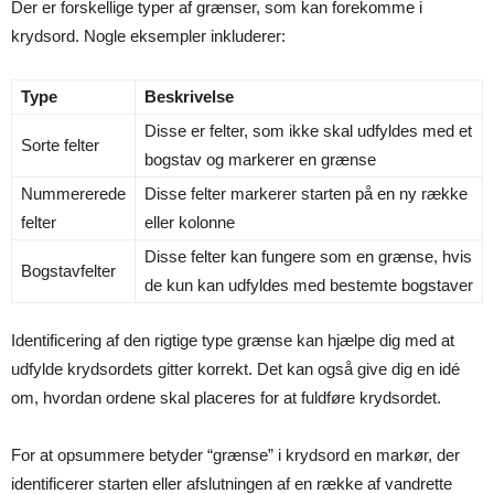
Der er forskellige typer af grænser, som kan forekomme i
krydsord. Nogle eksempler inkluderer:
Type
Beskrivelse
Disse er felter, som ikke skal udfyldes med et
Sorte felter
bogstav og markerer en grænse
Nummererede
Disse felter markerer starten på en ny række
felter
eller kolonne
Disse felter kan fungere som en grænse, hvis
Bogstavfelter
de kun kan udfyldes med bestemte bogstaver
Identificering af den rigtige type grænse kan hjælpe dig med at
udfylde krydsordets gitter korrekt. Det kan også give dig en idé
om, hvordan ordene skal placeres for at fuldføre krydsordet.
For at opsummere betyder “grænse” i krydsord en markør, der
identificerer starten eller afslutningen af en række af vandrette