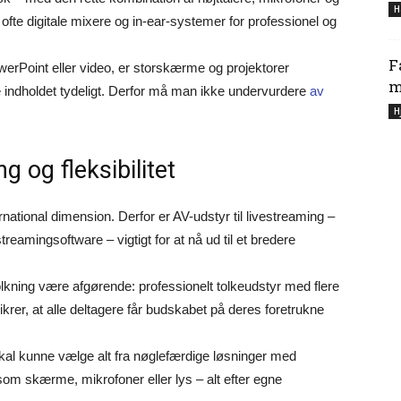
H
ofte digitale mixere og in-ear-systemer for professionel og
F
erPoint eller video, er storskærme og projektorer
m
se indholdet tydeligt. Derfor må man ikke undervurdere
av
H
g og fleksibilitet
rnational dimension. Derfor er AV-udstyr til livestreaming –
eamingsoftware – vigtigt for at nå ud til et bredere
olkning være afgørende: professionelt tolkeudstyr med flere
ikrer, at alle deltagere får budskabet på deres foretrukne
du skal kunne vælge alt fra nøglefærdige løsninger med
som skærme, mikrofoner eller lys – alt efter egne