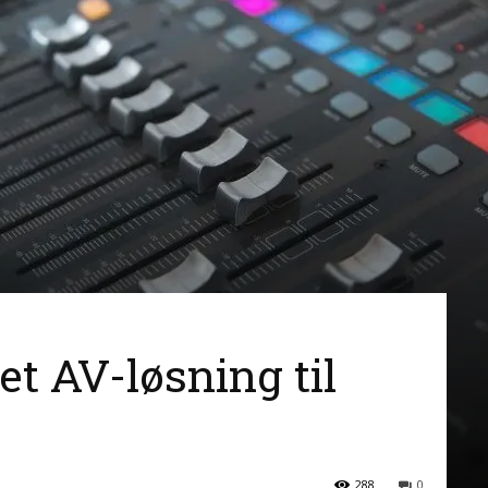
t AV-løsning til
288
0