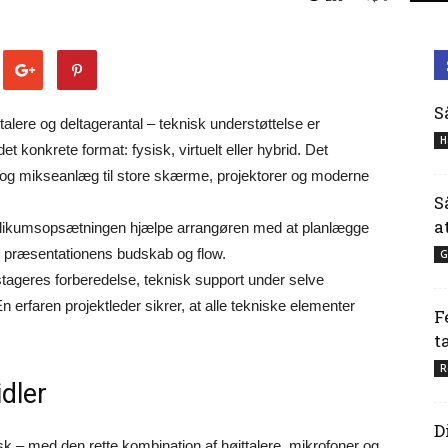
S
lere og deltagerantal – teknisk understøttelse er
H
t konkrete format: fysisk, virtuelt eller hybrid. Det
er og mikseanlæg til store skærme, projektorer og moderne
S
a
blikumsopsætningen hjælpe arrangøren med at planlægge
er præsentationens budskab og flow.
G
tageres forberedelse, teknisk support under selve
 erfaren projektleder sikrer, at alle tekniske elementer
F
t
R
idler
D
k – med den rette kombination af højttalere, mikrofoner og