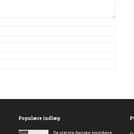
Populære indlæg
P
De største danske youtubere