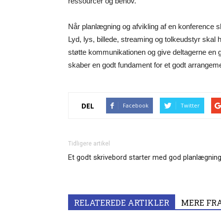
ressourcer og behov.
Når planlægning og afvikling af en konference s
Lyd, lys, billede, streaming og tolkeudstyr ska
støtte kommunikationen og give deltagerne en g
skaber en godt fundament for et godt arrangeme
DEL
Facebook
Twitter
Tidligere artikel
Et godt skrivebord starter med god planlægnin
RELATEREDE ARTIKLER
MERE FR