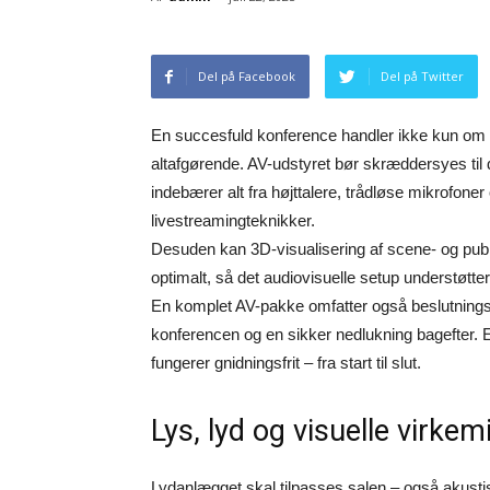
Del på Facebook
Del på Twitter
En succesfuld konference handler ikke kun om ta
altafgørende. AV-udstyret bør skræddersyes til de
indebærer alt fra højttalere, trådløse mikrofon
livestreamingteknikker.
Desuden kan 3D-visualisering af scene- og pu
optimalt, så det audiovisuelle setup understøtt
En komplet AV-pakke omfatter også beslutnings
konferencen og en sikker nedlukning bagefter. En
fungerer gnidningsfrit – fra start til slut.
Lys, lyd og visuelle virkem
Lydanlægget skal tilpasses salen – også akustis