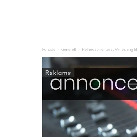
Forside
Generelt
Helhedsorienteret AV-løsning ti