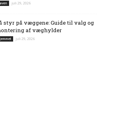
juli 29, 2026
aven
å styr på væggene: Guide til valg og
ontering af væghylder
juli 29, 2026
jemmet