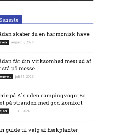
Seneste
ådan skaber du en harmonisk have
august 5, 2026
aven
ådan får din virksomhed mest ud af
t stå på messe
juli 31, 2026
enerelt
erie på Als uden campingvogn: Bo
æt på stranden med god komfort
juli 31, 2026
ejser
in guide til valg af hækplanter