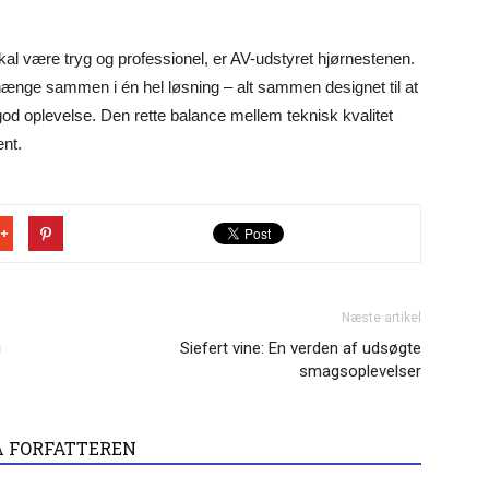
kal være tryg og professionel, er AV-udstyret hjørnestenen.
l hænge sammen i én hel løsning – alt sammen designet til at
od oplevelse. Den rette balance mellem teknisk kvalitet
nt.
Næste artikel
g
Siefert vine: En verden af udsøgte
smagsoplevelser
A FORFATTEREN