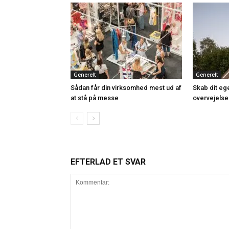
Generelt
Generelt
Sådan får din virksomhed mest ud af
Skab dit ege
at stå på messe
overvejelse
EFTERLAD ET SVAR