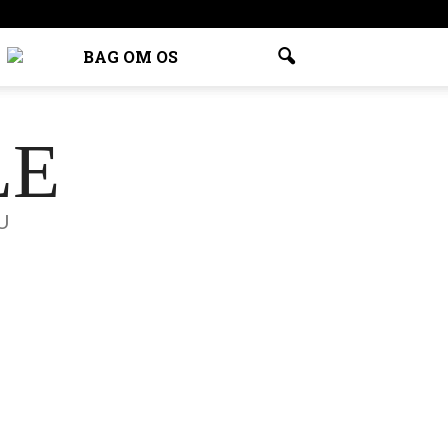
BAG OM OS
LE
U