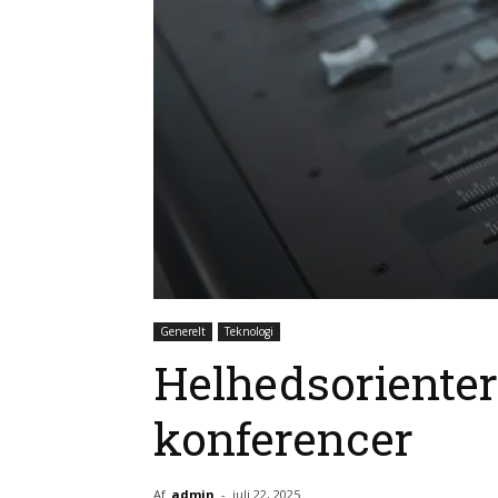
Generelt
Teknologi
Helhedsorientere
konferencer
Af
admin
-
juli 22, 2025