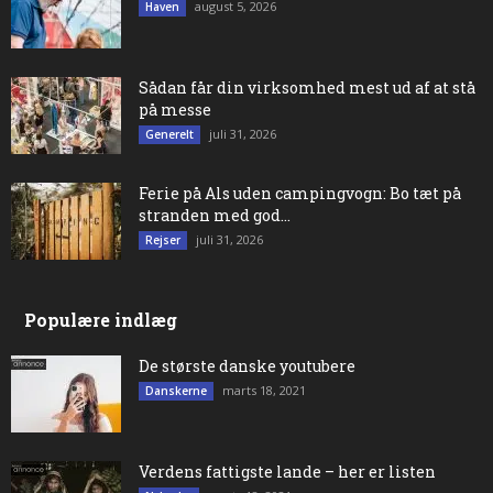
august 5, 2026
Haven
Sådan får din virksomhed mest ud af at stå
på messe
juli 31, 2026
Generelt
Ferie på Als uden campingvogn: Bo tæt på
stranden med god...
juli 31, 2026
Rejser
Populære indlæg
De største danske youtubere
marts 18, 2021
Danskerne
Verdens fattigste lande – her er listen