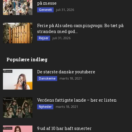
på messe
juli 31, 2026
Generelt
Ferie på Als uden campingvogn: Bo tæt på
stranden med god...
juli 31, 2026
Rejser
Populære indlæg
De største danske youtubere
marts 18, 2021
Danskerne
Verdens fattigste lande – her er listen
marts 18, 2021
Nyheder
9 ud af 10 har haft smerter