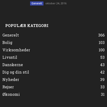
oktober 24, 2016
Generelt
POPULÆR KATEGORI
Generelt
366
Bolig
103
Virksomheder
100
Livsstil
53
Danskerne
43
Dig og din stil
42
Nyheder
39
Rejser
33
Økonomi
31