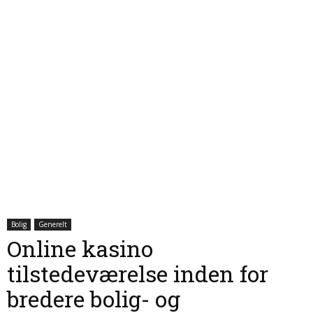
Bolig
Generelt
Online kasino
tilstedeværelse inden for
bredere bolig- og