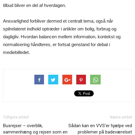
tilbud bliver en del af hverdagen.
Ansvarlighed forbliver dermed et centralt tema, også når
spilrelateret indhold optræder i artikler om bolig, forbrug og
dagligliv. Hvordan balancen mellem information, kontekst og
normalisering håndteres, er fortsat genstand for debat i
mediebilledet.
Tidligere artikel
Næste artikel
Busrejser – overblik,
Sådan kan en VVS’er hjælpe ved
sammenhæng og rejsen som en
problemer på badeværelset