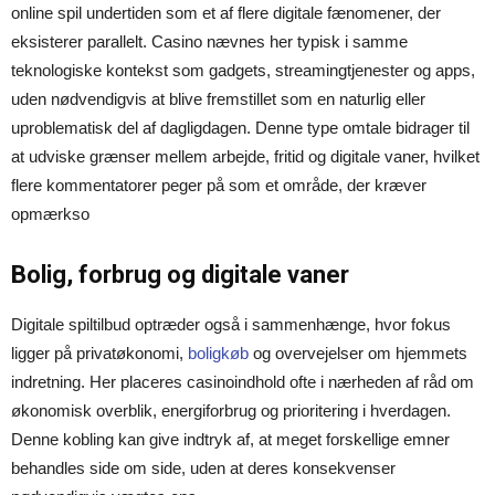
online spil undertiden som et af flere digitale fænomener, der
eksisterer parallelt. Casino nævnes her typisk i samme
teknologiske kontekst som gadgets, streamingtjenester og apps,
uden nødvendigvis at blive fremstillet som en naturlig eller
uproblematisk del af dagligdagen. Denne type omtale bidrager til
at udviske grænser mellem arbejde, fritid og digitale vaner, hvilket
flere kommentatorer peger på som et område, der kræver
opmærkso
Bolig, forbrug og digitale vaner
Digitale spiltilbud optræder også i sammenhænge, hvor fokus
ligger på privatøkonomi,
boligkøb
og overvejelser om hjemmets
indretning. Her placeres casinoindhold ofte i nærheden af råd om
økonomisk overblik, energiforbrug og prioritering i hverdagen.
Denne kobling kan give indtryk af, at meget forskellige emner
behandles side om side, uden at deres konsekvenser