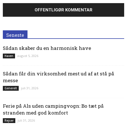
Seneste
Sådan skaber du en harmonisk have
august 5, 2026
Haven
Sådan får din virksomhed mest ud af at stå på
messe
juli 31, 2026
Generelt
Ferie på Als uden campingvogn: Bo tæt på
stranden med god komfort
juli 31, 2026
Rejser