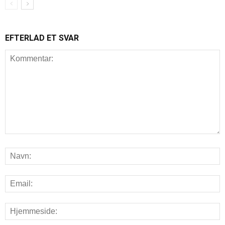
EFTERLAD ET SVAR