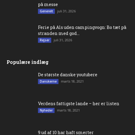
på messe
juli 31, 2026
Generelt
Ferie på Als uden campingvogn: Bo tæt på
stranden med god...
juli 31, 2026
Rejser
Populære indlæg
De største danske youtubere
marts 18, 2021
Danskerne
Verdens fattigste lande – her er listen
marts 18, 2021
Nyheder
9 ud af 10 har haft smerter