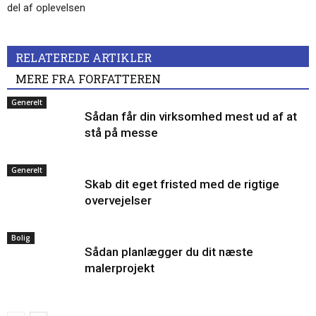
del af oplevelsen
RELATEREDE ARTIKLER
MERE FRA FORFATTEREN
Generelt
Sådan får din virksomhed mest ud af at
stå på messe
Generelt
Skab dit eget fristed med de rigtige
overvejelser
Bolig
Sådan planlægger du dit næste
malerprojekt