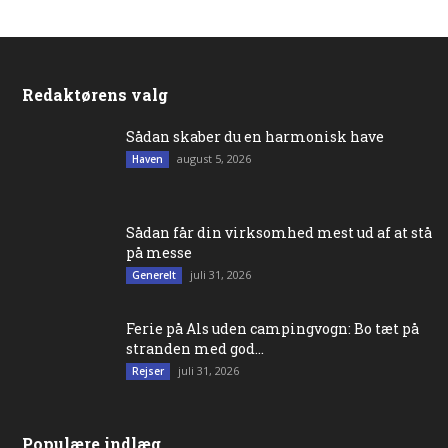
Redaktørens valg
Sådan skaber du en harmonisk have
august 5, 2026
Haven
Sådan får din virksomhed mest ud af at stå
på messe
juli 31, 2026
Generelt
Ferie på Als uden campingvogn: Bo tæt på
stranden med god...
juli 31, 2026
Rejser
Populære indlæg