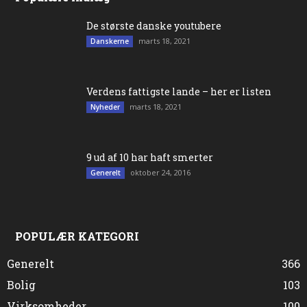
De største danske youtubere
marts 18, 2021
Danskerne
Verdens fattigste lande – her er listen
marts 18, 2021
Nyheder
9 ud af 10 har haft smerter
oktober 24, 2016
Generelt
POPULÆR KATEGORI
Generelt
366
Bolig
103
Virksomheder
100