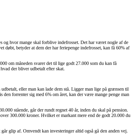
es og hvor mange skal forblive indefrosset. Det har været nogle af de
vet døbt, betyder at dem der har feriepenge indefrosset, kan få 60% af
0.000 om måneden svarer det til lige godt 27.000 som du kan få
hvad der bliver udbetalt efter skat.
udbetalt, eller man kan lade dem stå. Ligger man lige på grænsen til
 Hvis den forrenter sig med 6% om året, kan der være mange penge man
 30.000 stående, går der rundt regnet 40 år, inden du skal på pension.
r over 300.000 kroner. Hvilket er markant mere end de godt 20.000 du
lt går glip af. Omvendt kan investeringer altid også gå den anden vej.