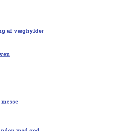
ing af væghylder
aven
å messe
anden med god...