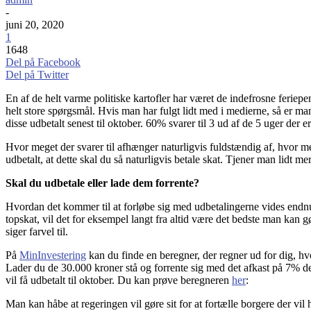
-
juni 20, 2020
1
1648
Del på Facebook
Del på Twitter
En af de helt varme politiske kartofler har været de indefrosne feriep
helt store spørgsmål. Hvis man har fulgt lidt med i medierne, så er ma
disse udbetalt senest til oktober. 60% svarer til 3 ud af de 5 uger der e
Hvor meget der svarer til afhænger naturligvis fuldstændig af, hvor m
udbetalt, at dette skal du så naturligvis betale skat. Tjener man lidt me
Skal du udbetale eller lade dem forrente?
Hvordan det kommer til at forløbe sig med udbetalingerne vides endnu 
topskat, vil det for eksempel langt fra altid være det bedste man kan
siger farvel til.
På
MinInvestering
kan du finde en beregner, der regner ud for dig, hvo
Lader du de 30.000 kroner stå og forrente sig med det afkast på 7% d
vil få udbetalt til oktober. Du kan prøve beregneren
her
:
Man kan håbe at regeringen vil gøre sit for at fortælle borgere der vil