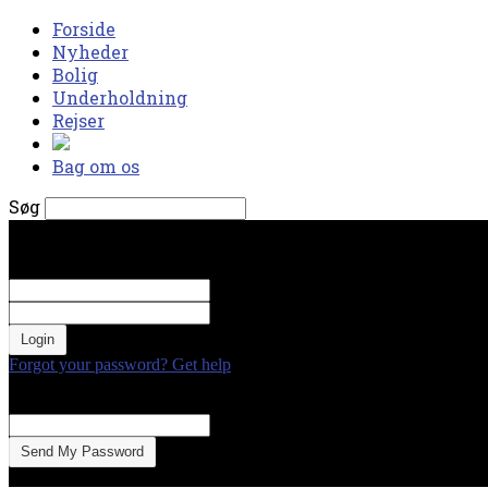
Forside
Nyheder
Bolig
Underholdning
Rejser
Bag om os
Søg
onsdag, august 5, 2026
Log ind
Velkommen! Log ind på din konto
dit brugernavn
Din adgangskode
Forgot your password? Get help
Gendan adgangskode
Gendan din adgangskode
din e-mail
En adgangskode vil blive sendt til din email.