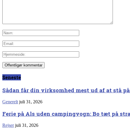
Seneste
Sådan får din virksomhed mest ud af at stå p
Generelt
juli 31, 2026
Ferie på Als uden campingvogn: Bo tæt på st
Rejser
juli 31, 2026