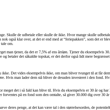
enge. Skulle de udbetale eller skulle de ikke. Hvor mange skulle udbetal
n nok også klar over, at det er end med at “feriepakken”, som det er ble
r tale om.
eget man tjener, da det er 7,5% af ens årsløn. Tjener du eksempelvis 3
re og betaler det såkaldte topskat, er det derfor også lidt mere begrænset 
ikke. Det vides eksempelvis ikke, om man bliver tvunget til at får dem 
 gøre. Hvis man lader dem stå bliver de desuden investeret i den fond.
r meget det i så fald kan blive til. Hvis du eksempelvis er 30 år og har
er forventes på en fond som den omtalte, så giver 30.000 dig over 30 å
 hæve deres penge, at det kan være tal i den størrelsesorden, de potentie