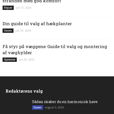
stranden med god komfort
juli 31, 2026
Rejser
Din guide til valg af hækplanter
juli 29, 2026
Haven
Få styr på væggene: Guide til valg og montering
af væghylder
juli 29, 2026
Hjemmet
Redaktørens valg
Sådan skaber du en harmonisk have
august 5, 2026
Haven