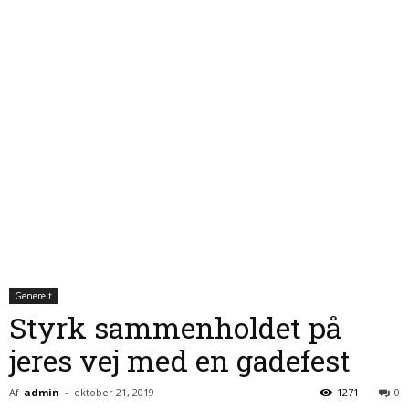
Generelt
Styrk sammenholdet på
jeres vej med en gadefest
Af
admin
-
oktober 21, 2019
1271
0