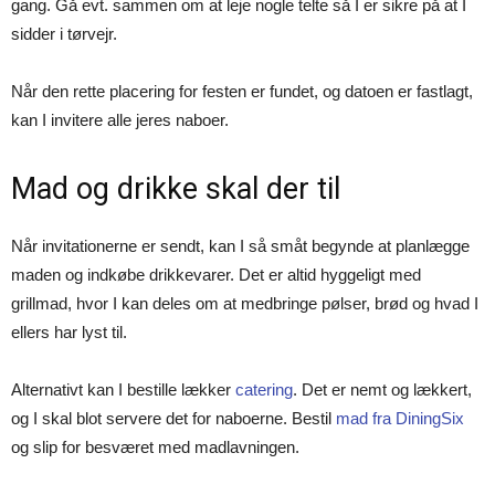
gang. Gå evt. sammen om at leje nogle telte så I er sikre på at I
sidder i tørvejr.
Når den rette placering for festen er fundet, og datoen er fastlagt,
kan I invitere alle jeres naboer.
Mad og drikke skal der til
Når invitationerne er sendt, kan I så småt begynde at planlægge
maden og indkøbe drikkevarer. Det er altid hyggeligt med
grillmad, hvor I kan deles om at medbringe pølser, brød og hvad I
ellers har lyst til.
Alternativt kan I bestille lækker
catering
. Det er nemt og lækkert,
og I skal blot servere det for naboerne. Bestil
mad fra DiningSix
og slip for besværet med madlavningen.