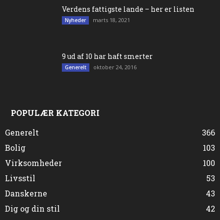
Verdens fattigste lande – her er listen
marts 18, 2021
Nyheder
9 ud af 10 har haft smerter
oktober 24, 2016
Generelt
POPULÆR KATEGORI
Generelt
366
Bolig
103
Virksomheder
100
Livsstil
53
Danskerne
43
Dig og din stil
42