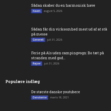
Sådan skaber du en harmonisk have
august 5, 2026
Haven
Sådan får din virksomhed mest ud af at stå
på messe
juli 31, 2026
Generelt
Ferie på Als uden campingvogn: Bo tæt på
stranden med god...
juli 31, 2026
Rejser
Populære indlæg
De største danske youtubere
marts 18, 2021
Danskerne