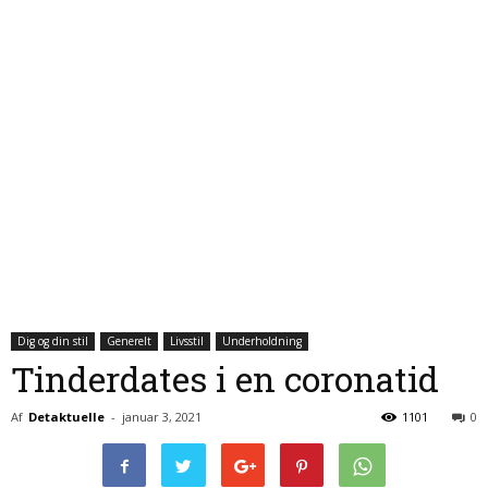
Dig og din stil
Generelt
Livsstil
Underholdning
Tinderdates i en coronatid
Af
Detaktuelle
-
januar 3, 2021
1101
0