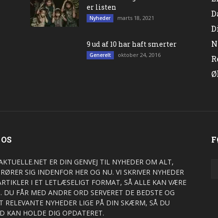
er listen
D
marts 18, 2021
Nyheder
D
N
9 ud af 10 har haft smerter
oktober 24, 2016
Generelt
R
Ø
 OS
F
AKTUELLE.NET ER DIN GENVEJ TIL NYHEDER OM ALT,
 RØRER SIG INDENFOR HER OG NU. VI SKRIVER NYHEDER
ARTIKLER I ET LETLÆSELIGT FORMAT, SÅ ALLE KAN VÆRE
. DU FÅR MED ANDRE ORD SERVERET DE BEDSTE OG
T RELEVANTE NYHEDER LIGE PÅ DIN SKÆRM, SÅ DU
ID KAN HOLDE DIG OPDATERET.