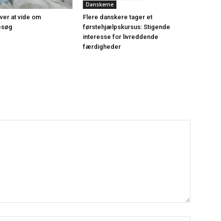
Danskerne
øver at vide om
Flere danskere tager et
esøg
førstehjælpskursus: Stigende
interesse for livreddende
færdigheder