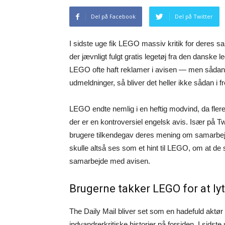
Del på Facebook
Del på Twitter
I sidste uge fik LEGO massiv kritik for deres s
der jævnligt fulgt gratis legetøj fra den danske
LEGO ofte haft reklamer i avisen — men sådan 
udmeldninger, så bliver det heller ikke sådan i f
LEGO endte nemlig i en heftig modvind, da fler
der er en kontroversiel engelsk avis. Især på Twi
brugere tilkendegav deres mening om samarbejd
skulle altså ses som et hint til LEGO, om at d
samarbejde med avisen.
Brugerne takker LEGO for at lyt
The Daily Mail bliver set som en hadefuld aktør i
indvandrerkritiske historier på forsiden. I sids