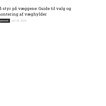
å styr på væggene: Guide til valg og
ontering af væghylder
juli 29, 2026
jemmet