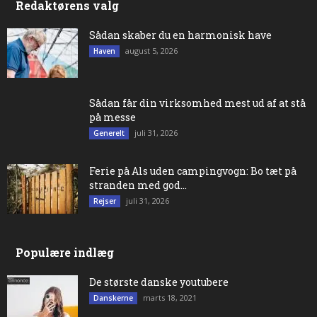
Redaktørens valg
Sådan skaber du en harmonisk have
august 5, 2026
Haven
Sådan får din virksomhed mest ud af at stå
på messe
juli 31, 2026
Generelt
Ferie på Als uden campingvogn: Bo tæt på
stranden med god...
juli 31, 2026
Rejser
Populære indlæg
De største danske youtubere
marts 18, 2021
Danskerne