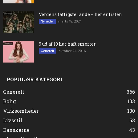
Verdens fattigste lande – her er listen
marts 18, 2021
Nyheder
9 ud af 10 har haft smerter
oktober 24, 2016
Generelt
POPULÆR KATEGORI
Generelt
366
Bolig
103
Virksomheder
100
Livsstil
53
Danskerne
43