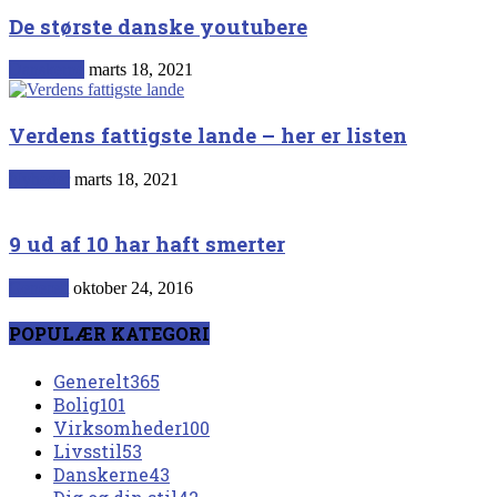
De største danske youtubere
Danskerne
marts 18, 2021
Verdens fattigste lande – her er listen
Nyheder
marts 18, 2021
9 ud af 10 har haft smerter
Generelt
oktober 24, 2016
POPULÆR KATEGORI
Generelt
365
Bolig
101
Virksomheder
100
Livsstil
53
Danskerne
43