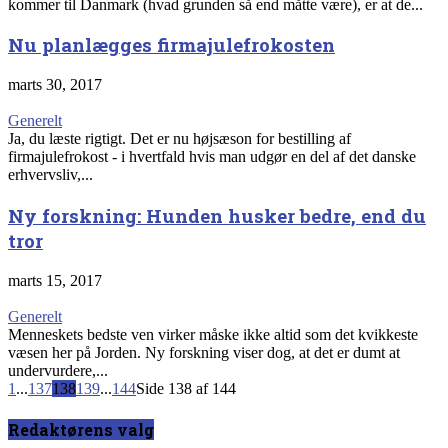
kommer til Danmark (hvad grunden så end måtte være), er at de...
Nu planlægges firmajulefrokosten
marts 30, 2017
Generelt
Ja, du læste rigtigt. Det er nu højsæson for bestilling af
firmajulefrokost - i hvertfald hvis man udgør en del af det danske
erhvervsliv,...
Ny forskning: Hunden husker bedre, end du
tror
marts 15, 2017
Generelt
Menneskets bedste ven virker måske ikke altid som det kvikkeste
væsen her på Jorden. Ny forskning viser dog, at det er dumt at
undervurdere,...
1
...
137
138
139
...
144
Side 138 af 144
Redaktørens valg