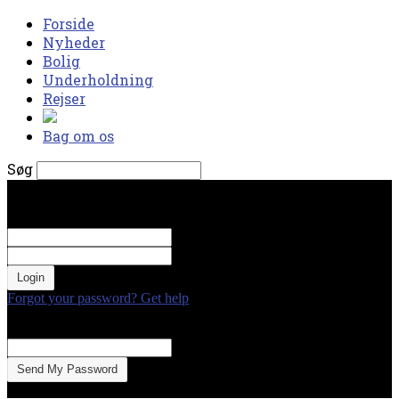
Forside
Nyheder
Bolig
Underholdning
Rejser
Bag om os
Søg
torsdag, august 6, 2026
Log ind
Velkommen! Log ind på din konto
dit brugernavn
Din adgangskode
Forgot your password? Get help
Gendan adgangskode
Gendan din adgangskode
din e-mail
En adgangskode vil blive sendt til din email.