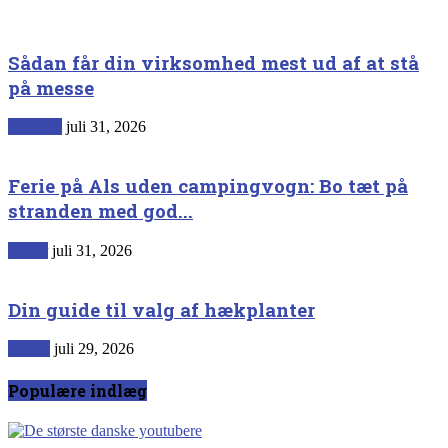
Sådan får din virksomhed mest ud af at stå
på messe
Generelt
juli 31, 2026
Ferie på Als uden campingvogn: Bo tæt på
stranden med god...
Rejser
juli 31, 2026
Din guide til valg af hækplanter
Haven
juli 29, 2026
Populære indlæg